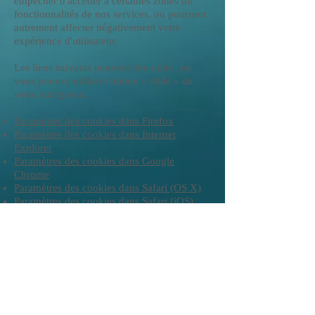
empêcher d'accéder à certaines zones ou
fonctionnalités de nos services, ou pourront
autrement affecter négativement votre
expérience d'utilisateur.
Les liens suivants peuvent être utiles, ou
vous pouvez utiliser l'option
«
Aide
»
de
votre navigateur.
Paramètres des cookies dans Firefox
Paramètres des cookies dans Internet
Explorer
Paramètres des cookies dans Google
Chrome
Paramètres des cookies dans Safari (OS X)
Paramètres des cookies dans Safari (iOS)
Paramètres des cookies dans Android
Pour refuser et empêcher que vos données
soient utilisées par Google Analytics sur tous
les sites web, consultez les instructions
suivantes :
https://tools.google.com/dlpage/g
aoptout?hl=fr
.