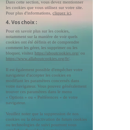
Dans cette section, vous devez mentionner
les cookies que vous utilisez sur votre site.
Pour plus d'informations,
cliquez ici
.
4. Vos choix :
Pour en savoir plus sur les cookies,
notamment sur la manière de voir quels
cookies ont été définis et de comprendre
comment les gérer, les supprimer ou les
bloquer, visitez
https://aboutcookies.org/
ou
https://www.allaboutcookies.org/fr/
.
Il est également possible d'empêcher votre
navigateur d'accepter les cookies en
modifiant les paramètres concernés dans
votre navigateur. Vous pouvez généralement
trouver ces paramètres dans le menu
«
Options
»
ou
«
Préférences
»
de votre
navigateur.
Veuillez noter que la suppression de nos
cookies ou la désactivation de futurs cookies
ou technologies de suivi pourront vous