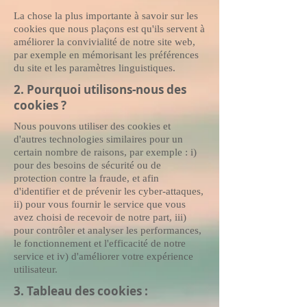
La chose la plus importante à savoir sur les
cookies que nous plaçons est qu'ils servent à
améliorer la convivialité de notre site web,
par exemple en mémorisant les préférences
du site et les paramètres linguistiques.
2. Pourquoi utilisons-nous des
cookies ?
Nous pouvons utiliser des cookies et
d'autres technologies similaires pour un
certain nombre de raisons, par exemple : i)
pour des besoins de sécurité ou de
protection contre la fraude, et afin
d'identifier et de prévenir les cyber-attaques,
ii) pour vous fournir le service que vous
avez choisi de recevoir de notre part, iii)
pour contrôler et analyser les performances,
le fonctionnement et l'efficacité de notre
service et iv) d'améliorer votre expérience
utilisateur.
3. Tableau des cookies :